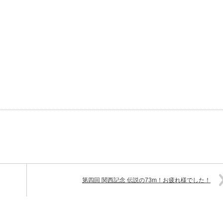
第四回 関西記念 伝説の73m！お疲れ様でした！