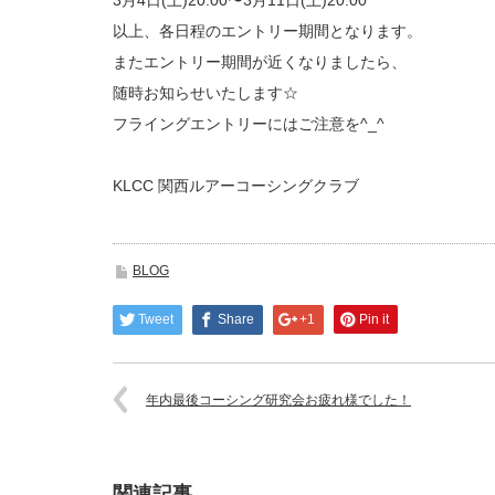
3月4日(土)20:00〜3月11日(土)20:00
以上、各日程のエントリー期間となります。
またエントリー期間が近くなりましたら、
随時お知らせいたします☆
フライングエントリーにはご注意を^_^
KLCC 関西ルアーコーシングクラブ
BLOG
Tweet
Share
+1
Pin it
年内最後コーシング研究会お疲れ様でした！
関連記事